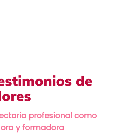
testimonios de
dores
ayectoria profesional como
adora y formadora